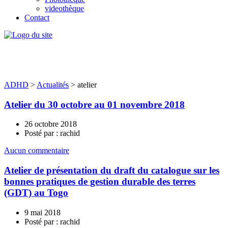
videothèque
Contact
atelier
ADHD
>
Actualités
>
atelier
Atelier du 30 octobre au 01 novembre 2018
26 octobre 2018
Posté par : rachid
Aucun commentaire
Atelier de présentation du draft du catalogue sur les
bonnes pratiques de gestion durable des terres
(GDT) au Togo
9 mai 2018
Posté par : rachid